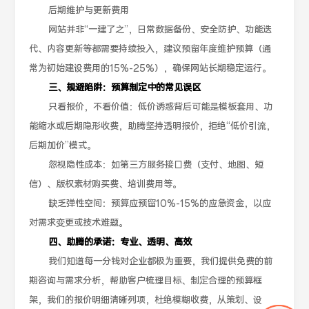
后期维护与更新费用
网站并非“一建了之”，日常数据备份、安全防护、功能迭
代、内容更新等都需要持续投入，建议预留年度维护预算（通
常为初始建设费用的15%-25%），确保网站长期稳定运行。
三、规避陷阱：预算制定中的常见误区
只看报价，不看价值：低价诱惑背后可能是模板套用、功
能缩水或后期隐形收费，助腾坚持透明报价，拒绝“低价引流，
后期加价”模式。
忽视隐性成本：如第三方服务接口费（支付、地图、短
信）、版权素材购买费、培训费用等。
缺乏弹性空间：预算应预留10%-15%的应急资金，以应
对需求变更或技术难题。
四、助腾的承诺：专业、透明、高效
我们知道每一分钱对企业都极为重要，我们提供免费的前
期咨询与需求分析，帮助客户梳理目标、制定合理的预算框
架，我们的报价明细清晰列项，杜绝模糊收费，从策划、设