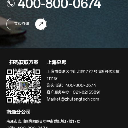
400-800-0674
立即咨询
扫码获取方案
上海总部
上海市普陀区中山北路1777号飞洲时代大厦
1111室
咨询电话：
400-800-0674
客户服务中心：
021-62155891
Market@zhutengtech.com
南通分公司
南通市崇川区桃园路8号中南世纪城17幢17层