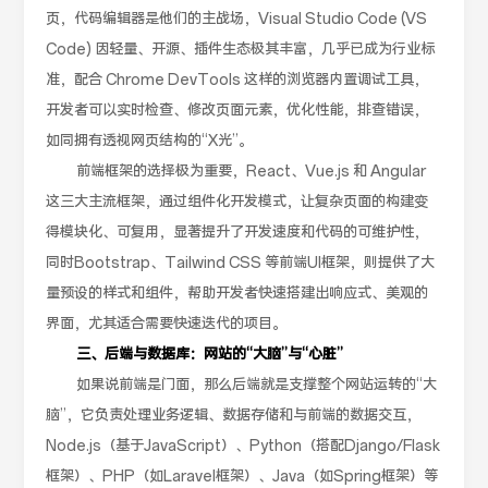
页，代码编辑器是他们的主战场，Visual Studio Code (VS
Code) 因轻量、开源、插件生态极其丰富，几乎已成为行业标
准，配合 Chrome DevTools 这样的浏览器内置调试工具，
开发者可以实时检查、修改页面元素，优化性能，排查错误，
如同拥有透视网页结构的“X光”。
前端框架的选择极为重要，React、Vue.js 和 Angular
这三大主流框架，通过组件化开发模式，让复杂页面的构建变
得模块化、可复用，显著提升了开发速度和代码的可维护性，
同时Bootstrap、Tailwind CSS 等前端UI框架，则提供了大
量预设的样式和组件，帮助开发者快速搭建出响应式、美观的
界面，尤其适合需要快速迭代的项目。
三、后端与数据库：网站的“大脑”与“心脏”
如果说前端是门面，那么后端就是支撑整个网站运转的“大
脑”，它负责处理业务逻辑、数据存储和与前端的数据交互，
Node.js（基于JavaScript）、Python（搭配Django/Flask
框架）、PHP（如Laravel框架）、Java（如Spring框架）等