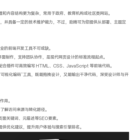
，权限管理和内容结构更为复杂，常用于政府、教育机构或社区类网站。
，并具备一定的技术维护能力，不过，助腾可为您提供从部署、主题定
业的前端开发工具不可或缺。
计与UI界面制作，支持团队协作，是现代网页设计的标准流程起点。
插件可高效编写 HTML、CSS、JavaScript 等前端代码。
的“可视化编码”工具，既能拖拽设计，又能输出干净代码，深受设计师与开
作用。
行为，了解访问来源与转化路径。
优化页面关键词、元描述等SEO要素。
载速度并提供优化建议，提升用户体验与搜索引擎排名。