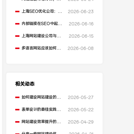
同公司的价格是多少？
上海SEO优化公司：反
2026-06-23
向链接在SEO优化中起
什么作用？
内部链接在SEO中起到
2026-06-16
什么作用？
上海网站建设公司与安
2026-06-15
全防护措施的关系是什
么？
多语言网站应该如何进
2026-06-08
行SEO优化？
相关动态
如何建设网站建设的电
2026-05-27
子商务网站？
表单设计的最佳实践有
2026-05-22
哪些，对网站建设有
益？
网站建设效率提升的方
2026-04-29
法有哪些？