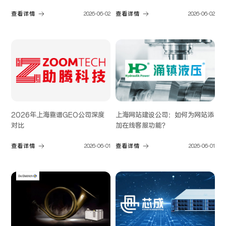
查看详情
2026-06-02
查看详情
2026-06-02
2026年上海靠谱GEO公司深度
上海网站建设公司：如何为网站添
对比
加在线客服功能？
查看详情
2026-06-01
查看详情
2026-06-01