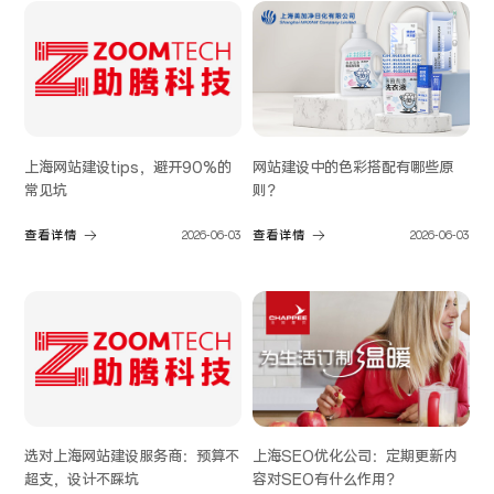
上海网站建设tips，避开90%的
网站建设中的色彩搭配有哪些原
常见坑
则？
查看详情
2026-06-03
查看详情
2026-06-03
选对上海网站建设服务商：预算不
上海SEO优化公司：定期更新内
超支，设计不踩坑
容对SEO有什么作用？