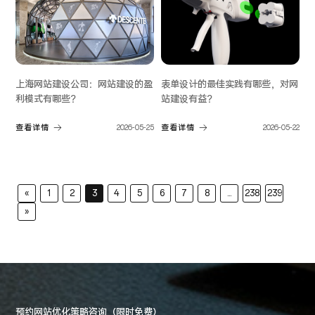
上海网站建设公司：网站建设的盈
表单设计的最佳实践有哪些，对网
利模式有哪些？
站建设有益？
查看详情
2026-05-25
查看详情
2026-05-22
«
1
2
3
4
5
6
7
8
...
238
239
»
预约网站优化策略咨询（限时免费）