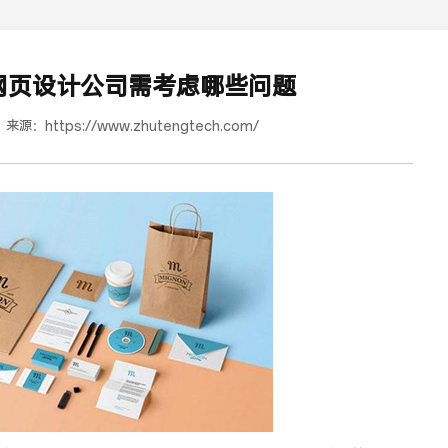
网页设计公司需考虑哪些问题
来源：
https://www.zhutengtech.com/
道合餐饮行业词SEO优化