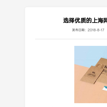
选择优质的上海
发布日期：
2018-8-17