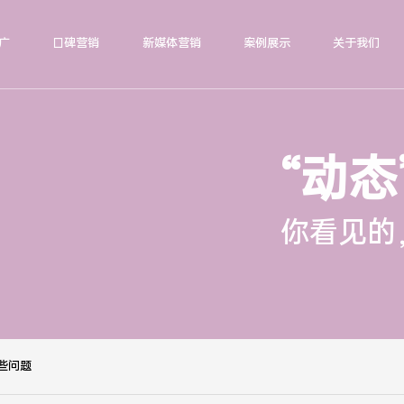
广
口碑营销
新媒体营销
案例展示
关于我们
“动态
你看见的
些问题