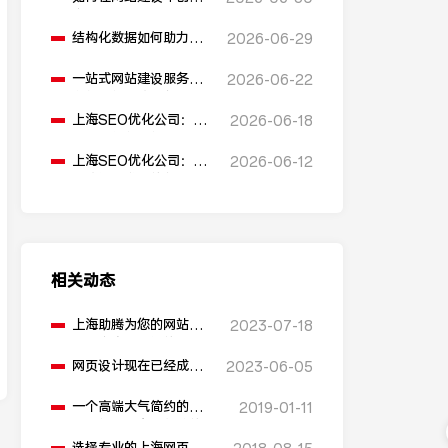
多语言版本？
结构化数据如何助力
2026-06-29
SEO表现？
一站式网站建设服务平
2026-06-22
台能提供哪些服务？
上海SEO优化公司：如
2026-06-18
何通过优化网站标题提
升点击率和SEO效果？
上海SEO优化公司：有
2026-06-12
哪些值得推荐的免费
SEO优化工具？
相关动态
上海助腾为您的网站带
2023-07-18
来更多商业价值的网页
设计公司
网页设计现在已经成为
2023-06-05
公司一种时尚
一个高端大气简约的企
2019-01-11
业网站建设容易忽略的
细节！