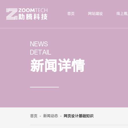
首页
网站建设
线上推
NEWS
DETAIL
新闻详情
首页
-
新闻动态
-
网页设计基础知识