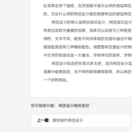
址或单击某个链接，在浏览器中显示出来的就是网页
的，无论什么样的网页设计最后想要传达的都是网页
网页设计的核心是网页版式设计，网页版式设计同
布局也是较为重要的因素，具体可以总结为三种类型
样的，文字不同、配色不同所体现的页面内涵也不相
据适配度选择几种辅助配色。调整整体页面设计的明
中文字的排版也是一大重点，字体样式的选择，字体
网页设计包含的东西太多太多，因为网页设计是跟
浪潮中奋勇前进，在不停的吸收摄取吸收，所以网页
一个好的网站。
您可能感兴趣：
网页设计相关知识
上一篇：
教你制作网页设计