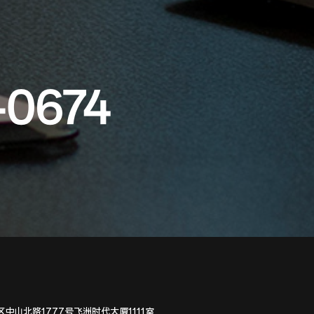
-0674
中山北路1777号飞洲时代大厦1111室