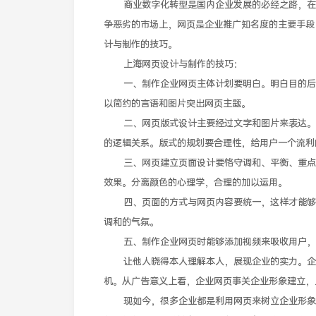
商业数字化转型是国内企业发展的必经之路，在开
争恶劣的市场上，网页是企业推广知名度的主要手段
计与制作的技巧。
上海网页设计与制作的技巧：
一、制作企业网页主体计划要明白。明白目的后，
以简约的言语和图片突出网页主题。
二、网页版式设计主要经过文字和图片来表达。网
的逻辑关系。版式的规划要合理性，给用户一个流利
三、网页建立页面设计要恪守调和、平衡、重点突
效果。分离颜色的心理学，合理的加以运用。
四、页面的方式与网页内容要统一，这样才能够表
调和的气氛。
五、制作企业网页时能够添加视频来吸收用户，
让他人晓得本人理解本人，展现企业的实力。企业
机。从广告意义上看，企业网页事关企业形象建立，
现如今，很多企业都是利用网页来树立企业形象，