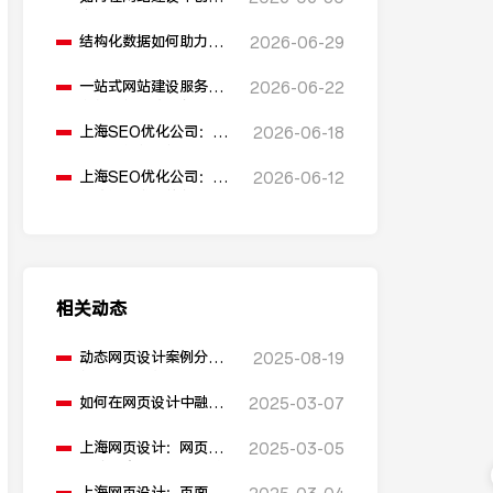
多语言版本？
结构化数据如何助力
2026-06-29
SEO表现？
一站式网站建设服务平
2026-06-22
台能提供哪些服务？
上海SEO优化公司：如
2026-06-18
何通过优化网站标题提
升点击率和SEO效果？
上海SEO优化公司：有
2026-06-12
哪些值得推荐的免费
SEO优化工具？
相关动态
动态网页设计案例分析
2025-08-19
能告诉我们什么？
如何在网页设计中融入
2025-03-07
用户反馈机制？
上海网页设计：网页的
2025-03-05
加载速度过慢，如何进
行性能优化？