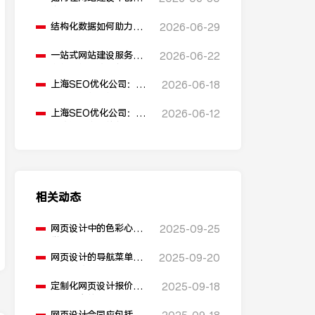
多语言版本？
结构化数据如何助力
2026-06-29
SEO表现？
一站式网站建设服务平
2026-06-22
台能提供哪些服务？
上海SEO优化公司：如
2026-06-18
何通过优化网站标题提
升点击率和SEO效果？
上海SEO优化公司：有
2026-06-12
哪些值得推荐的免费
SEO优化工具？
相关动态
网页设计中的色彩心理
2025-09-25
学如何应用？
网页设计的导航菜单设
2025-09-20
计有哪些关键点？
定制化网页设计报价是
2025-09-18
如何制定的？