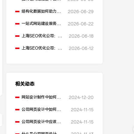
多语言版本？
结构化数据如何助力
2026-06-29
SEO表现？
一站式网站建设服务平
2026-06-22
台能提供哪些服务？
上海SEO优化公司：如
2026-06-18
何通过优化网站标题提
升点击率和SEO效果？
上海SEO优化公司：有
2026-06-12
哪些值得推荐的免费
SEO优化工具？
相关动态
网站设计制作中如何实
2024-12-20
现良好的导航结构？
公司网页设计中如何优
2024-11-15
化加载速度？
公司网页设计中应该使
2024-11-15
用哪些颜色？