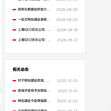
多语言版本？
结构化数据如何助力
2026-06-29
SEO表现？
一站式网站建设服务平
2026-06-22
台能提供哪些服务？
上海SEO优化公司：如
2026-06-18
何通过优化网站标题提
升点击率和SEO效果？
上海SEO优化公司：有
2026-06-12
哪些值得推荐的免费
SEO优化工具？
相关动态
对于网站建设改版，有
2025-12-25
什么好的建议？
前端开发技术在网站建
2025-12-10
设中的应用有哪些？
网站建设中友情链接的
2025-12-04
作用是什么？