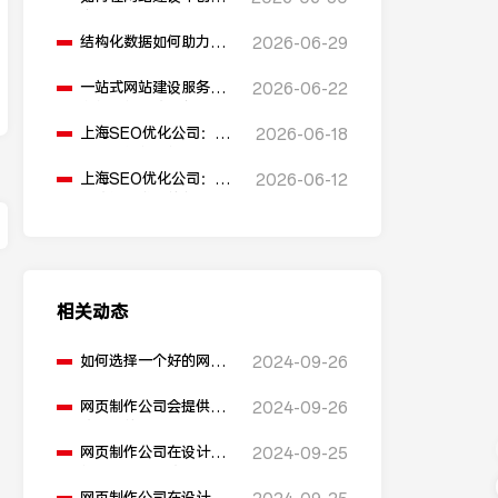
多语言版本？
结构化数据如何助力
2026-06-29
SEO表现？
一站式网站建设服务平
2026-06-22
台能提供哪些服务？
上海SEO优化公司：如
2026-06-18
何通过优化网站标题提
升点击率和SEO效果？
上海SEO优化公司：有
2026-06-12
哪些值得推荐的免费
SEO优化工具？
相关动态
如何选择一个好的网页
2024-09-26
制作公司？
网页制作公司会提供哪
2024-09-26
些类型的网页设计？
网页制作公司在设计网
2024-09-25
站时会考虑哪些因素？