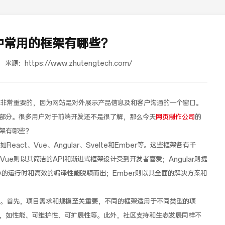
中常用的框架有哪些？
来源：
https://www.zhutengtech.com/
常重要的，因为网站是对外展示产品信息及和客户沟通的一个窗口。
部分。很多用户对于前端开发还不是很了解，那么今天
网页制作公司
的
架有哪些？
道合餐饮行业词SEO优化
t、Vue、Angular、Svelte和Ember等。这些框架各有千
ue则以其简洁的API和渐进式框架设计受到开发者喜爱；Angular则提
极小的运行时和高效的编译性能脱颖而出；Ember则以其全面的解决方案和
首先，项目需求和规模至关重要，不同的框架适用于不同类型的项
，如性能、可维护性、可扩展性等。此外，社区支持和生态发展同样不