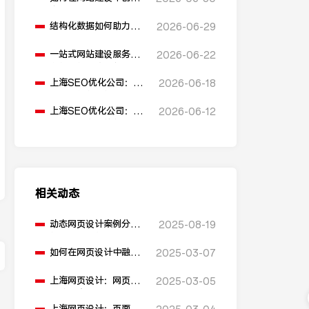
多语言版本？
结构化数据如何助力
2026-06-29
SEO表现？
一站式网站建设服务平
2026-06-22
台能提供哪些服务？
上海SEO优化公司：如
2026-06-18
何通过优化网站标题提
升点击率和SEO效果？
上海SEO优化公司：有
2026-06-12
哪些值得推荐的免费
SEO优化工具？
相关动态
动态网页设计案例分析
2025-08-19
能告诉我们什么？
如何在网页设计中融入
2025-03-07
用户反馈机制？
上海网页设计：网页的
2025-03-05
加载速度过慢，如何进
行性能优化？