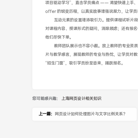
项目驱动学习”，直击学员痛点 —— 渴望快速上手
offer 的蜕变历程，以真实故事增强说服力，让学
互动元素的设置增添吸引力。提供课程试听片段，
对课程内容、授课形式的疑问，消除顾虑；还有报名
他们尽快下单。
教师团队展示也不容小觑。放上教师的专业资质、
片与教学感言，展现教师的专业与热忱，让学员对教
“招生门面”，吸引学员纷至沓来，踊跃报名。
您可能感兴趣：
上海网页设计相关知识
上一篇：
网页设计如何处理图片与文字比例关系？