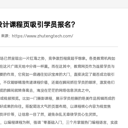
设计课程页吸引学员报名？
来源：
https://www.zhutengtech.com/
已然呈现出一片红海之势，竞争激烈程度超乎想象。各类教育机构如
在这片广阔天地中分得一杯羹。而在这其中，教育网页作为连接学员与
要的作用，它宛如一扇通往知识宝库的大门，直接决定了能否成功吸引
道合餐饮行业词SEO优化
，不仅能够精准传递课程价值，还能在瞬间抓住学员的眼球，激发他们
览的瞬间就转身离去，淹没在茫茫的网络信息洪流之中。
视频预览。比如一门摄影课程，展示学员拍摄的绝美作品剪辑而成的
好成果的向往。搭配简洁大气的页面布局，以课程核心内容为视觉焦
员评价等，让信息一目了然，避免杂乱无章使学员心生厌烦。
以编程课程为例，强调 “零基础入门，三个月掌握热门编程语言，实战