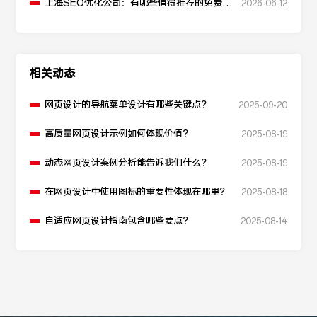
上海SEO优化公司：有哪些值得推荐的免费
2026-06-12
SEO优化工具？
相关动态
网页设计的导航菜单设计有哪些关键点？
2025-09-20
高质量网页设计示例如何体现价值？
2025-08-19
动态网页设计案例分析能告诉我们什么？
2025-08-19
在网页设计中使用图标的重要性体现在哪里？
2025-08-18
自适应网页设计指南包含哪些要点？
2025-08-14