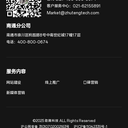
客户服务中心：
021-62155891
Market@zhutengtech.com
南通分公司
南通市崇川区桃园路8号中南世纪城17幢17层
电话：
400-800-0674
服务内容
网站建设
线上推广
口碑营销
新媒体营销
©2025 助腾科技 ALL Rights Reserved
沪公网安备 31010702002163号
沪ICP备11042339号-1