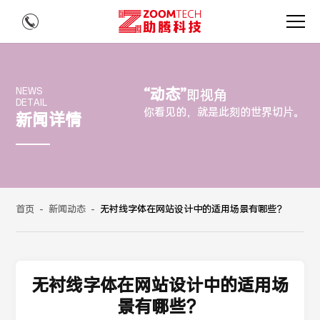
“动态”
NEWS
即视角
DETAIL
你看见的，就是此刻的世界切片。
新闻详情
首页
-
新闻动态
-
无衬线字体在网站设计中的适用场景有哪些？
无衬线字体在网站设计中的适用场
景有哪些？