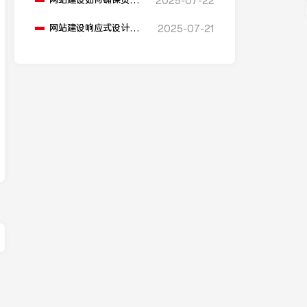
网站建设如何确保页面
2025-07-22
布局的合理性和美观
性？
网站建设响应式设计如
2025-07-21
何适配多元场景？