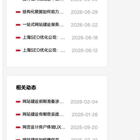
多语言版本？
结构化数据如何助力
2026-06-29
SEO表现？
一站式网站建设服务平
2026-06-22
台能提供哪些服务？
上海SEO优化公司：如
2026-06-18
何通过优化网站标题提
升点击率和SEO效果？
上海SEO优化公司：有
2026-06-12
哪些值得推荐的免费
SEO优化工具？
相关动态
网站建设前期准备涉及
2026-02-04
哪些事项？
网站建设有哪些实战技
2026-01-26
巧可以分享？
网页设计用户体验UX是
2025-09-20
如何提升的？