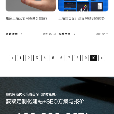
哪家上海公司网页设计最好？
上海网页设计建设具备哪些优势
查看详情
2018-07-31
查看详情
2018-07-31
«
1
2
3
4
5
6
7
8
9
10
»
预约网站优化策略咨询（限时免费）
获取定制化建站+SEO方案与报价