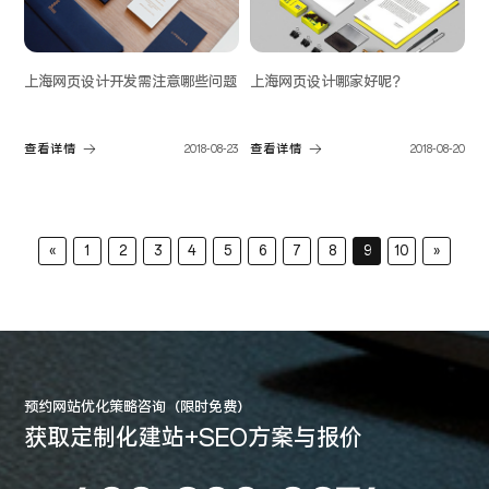
上海网页设计开发需注意哪些问题
上海网页设计哪家好呢？
查看详情
2018-08-23
查看详情
2018-08-20
«
1
2
3
4
5
6
7
8
9
10
»
预约网站优化策略咨询（限时免费）
获取定制化建站+SEO方案与报价