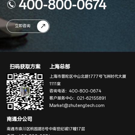
400-800-0674
立即咨询
扫码获取方案
上海总部
上海市普陀区中山北路1777号飞洲时代大厦
1111室
咨询电话：
400-800-0674
客户服务中心：
021-62155891
Market@zhutengtech.com
南通分公司
南通市崇川区桃园路8号中南世纪城17幢17层