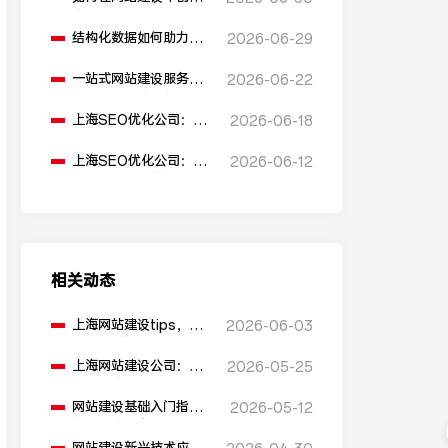
多语言版本？
结构化数据如何助力
2026-06-29
SEO表现？
一站式网站建设服务平
2026-06-22
台能提供哪些服务？
上海SEO优化公司：如
2026-06-18
何通过优化网站标题提
升点击率和SEO效果？
上海SEO优化公司：有
2026-06-12
哪些值得推荐的免费
SEO优化工具？
相关动态
上海网站建设tips，避
2026-06-03
开90%的常见坑
上海网站建设公司：网
2026-05-25
站建设的盈利模式有哪
些？
网站建设基础入门指南
2026-05-12
包含哪些内容？