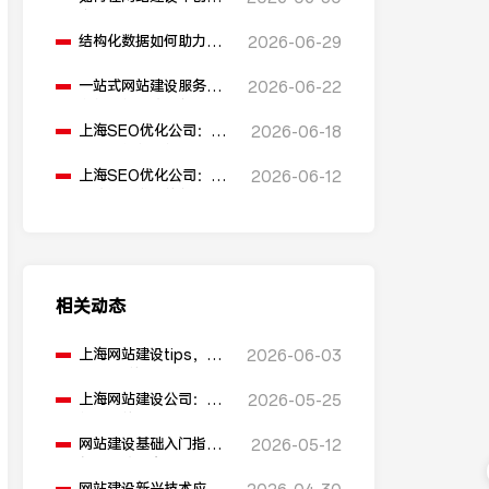
多语言版本？
结构化数据如何助力
2026-06-29
SEO表现？
一站式网站建设服务平
2026-06-22
台能提供哪些服务？
上海SEO优化公司：如
2026-06-18
何通过优化网站标题提
升点击率和SEO效果？
上海SEO优化公司：有
2026-06-12
哪些值得推荐的免费
SEO优化工具？
相关动态
上海网站建设tips，避
2026-06-03
开90%的常见坑
上海网站建设公司：网
2026-05-25
站建设的盈利模式有哪
些？
网站建设基础入门指南
2026-05-12
包含哪些内容？