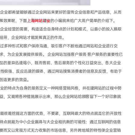
业都希望能够通过企业网站来更好的宣传企业信息和产品信息，从而
挥效果呢，下面
上海网站建设
的小编就来给广大用户简单的介绍下。
业经营的需要，构造适合自身特点的计划和模式，以最小的投入换取
纽带，企业网站才能发挥真正的作用。
多种形式和客户保持沟通，吸引客户不断地通过网站和企业进行交
求，为企业发展提供服务。 企业网站加强客户服务 客户服务的重要性已
品的差异迅速缩小，既而售前、售后服务的个性化日益突出，各大企业
互性极强、反应迅速的媒体，通过网站搜集消费者的信息及反馈，有助于
创造更多的效益。
的特点为自身的服务定义一种网络营销风格，并在建网站的过程中努
益，又能将各种措施展示出来，那么企业网站给顾客留下一个好印象就
很难挖掘这方面的优势，不要紧，互联网最大的特点就是它的开放性
特点就能为中小企业赢得与大企业相抗衡的可能性：通过互联网的信息
要而又以常规方式无力收集的市场信息，另外跨地域的特性使企业营销