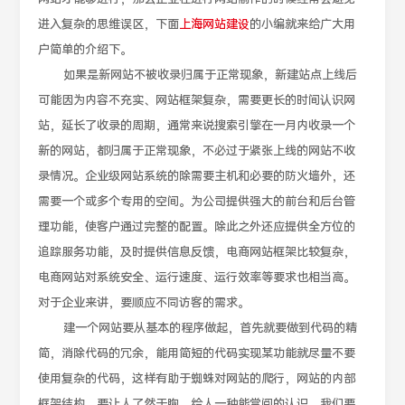
进入复杂的思维误区，下面
上海网站建设
的小编就来给广大用
户简单的介绍下。
如果是新网站不被收录归属于正常现象，新建站点上线后
可能因为内容不充实、网站框架复杂，需要更长的时间认识网
站，延长了收录的周期，通常来说搜索引擎在一月内收录一个
新的网站，都归属于正常现象，不必过于紧张上线的网站不收
录情况。企业级网站系统的除需要主机和必要的防火墙外，还
需要一个或多个专用的空间。为公司提供强大的前台和后台管
理功能，使客户通过完整的配置。除此之外还应提供全方位的
追踪服务功能，及时提供信息反馈，电商网站框架比较复杂，
电商网站对系统安全、运行速度、运行效率等要求也相当高。
对于企业来讲，要顺应不同访客的需求。
建一个网站要从基本的程序做起，首先就要做到代码的精
简，消除代码的冗余，能用简短的代码实现某功能就尽量不要
使用复杂的代码，这样有助于蜘蛛对网站的爬行，网站的内部
框架结构，要让人了然于胸，给人一种能赏阅的认识，我们要