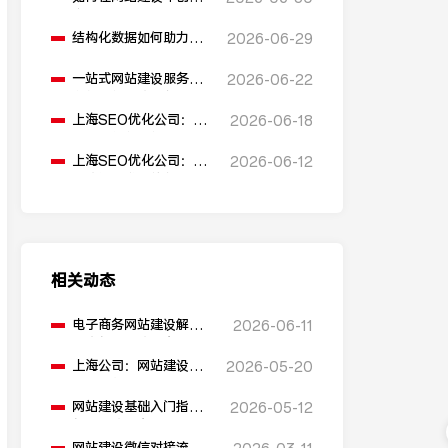
多语言版本？
结构化数据如何助力
2026-06-29
SEO表现？
一站式网站建设服务平
2026-06-22
台能提供哪些服务？
上海SEO优化公司：如
2026-06-18
何通过优化网站标题提
升点击率和SEO效果？
上海SEO优化公司：有
2026-06-12
哪些值得推荐的免费
SEO优化工具？
相关动态
电子商务网站建设解决
2026-06-11
方案包含哪些内容？
上海公司：网站建设的
2026-05-20
流程是什么？
网站建设基础入门指南
2026-05-12
包含哪些内容？