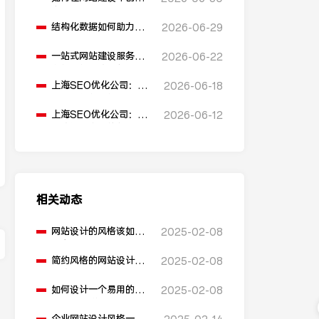
多语言版本？
结构化数据如何助力
2026-06-29
SEO表现？
一站式网站建设服务平
2026-06-22
台能提供哪些服务？
上海SEO优化公司：如
2026-06-18
何通过优化网站标题提
升点击率和SEO效果？
上海SEO优化公司：有
2026-06-12
哪些值得推荐的免费
SEO优化工具？
相关动态
网站设计的风格该如何
2025-02-08
确定？
简约风格的网站设计有
2025-02-08
哪些要点？
如何设计一个易用的下
2025-02-08
拉式导航栏？