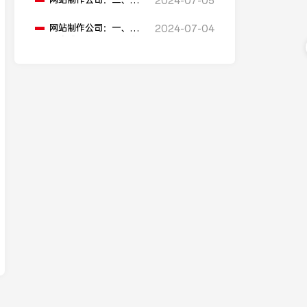
网站制作公司：二、为
2024-07-05
什么小项目（如企业
站、展示站，非功能、
网站制作公司：一、制
2024-07-04
非多端）不建议前后端
作商城网站一般需要多
分离
久？大概多少费用？