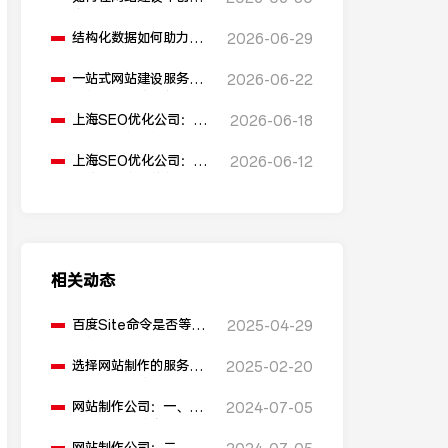
多语言版本？
结构化数据如何助力
2026-06-29
SEO表现？
一站式网站建设服务平
2026-06-22
台能提供哪些服务？
上海SEO优化公司：如
2026-06-18
何通过优化网站标题提
升点击率和SEO效果？
上海SEO优化公司：有
2026-06-12
哪些值得推荐的免费
SEO优化工具？
相关动态
百度Site命令是否等于
2025-04-29
网站降权？
选择网站制作的服务器
2025-02-20
需要考虑哪些因素？
网站制作公司：一、什
2024-07-05
么叫前后端分离，与传
统方式有哪些优劣