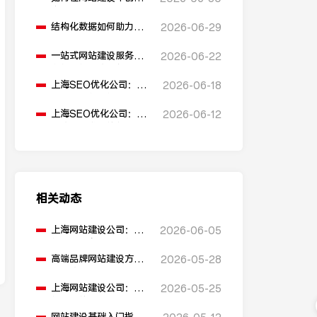
多语言版本？
结构化数据如何助力
2026-06-29
SEO表现？
一站式网站建设服务平
2026-06-22
台能提供哪些服务？
上海SEO优化公司：如
2026-06-18
何通过优化网站标题提
升点击率和SEO效果？
上海SEO优化公司：有
2026-06-12
哪些值得推荐的免费
SEO优化工具？
相关动态
上海网站建设公司：网
2026-06-05
站建设域名选择有什么
建议？
高端品牌网站建设方案
2026-05-28
有哪些要素？
上海网站建设公司：网
2026-05-25
站建设的盈利模式有哪
些？