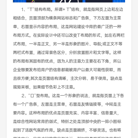
1、“T”结构布局。所谓+ T"结构，就是指网页上边和左边
相结合，页面顶部为横条网站标志和广告条，下方左面为主菜
单，右面显示内容的布局，这是网站建设中用的最广泛的一种
布局方式。在实际设计中还可以改变T布局的形式，如左右两栏
式布局，一半是正文，另一半是形象的图片、导航;或正文不等
两栏式布置，通过背景色区分，分别放置图片和文字等。这样
的布局有其固有的优点，因为人的注意力主要在右下角，所以
企业想要发布给用户的信息都能被用户以最大可能性获取，而
且很方便;其次是页面结构清晰，主次分明、易于使用。缺点是
规矩呆板，如果细节色彩上不注意。
2、“口”型布局。这是一个形象的说法，就是指页面上下各
有一个广告条，左面是主菜单，右面是友情链接等，中间是主
要内容。这种布局的优点是页面充实、内容丰富、信息量大，
是综合性网站常用的版式，特别之处是顶部中央的一排小图标
起到了活跃气氛的作用。缺点是页面拥挤，不够灵活。也有将