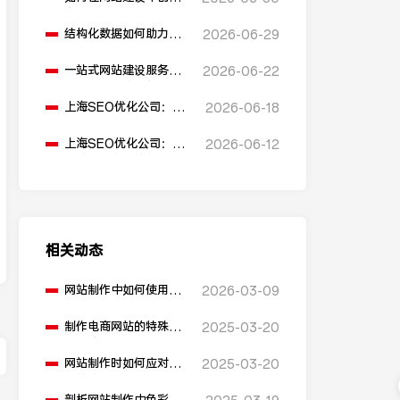
多语言版本？
结构化数据如何助力
2026-06-29
SEO表现？
一站式网站建设服务平
2026-06-22
台能提供哪些服务？
上海SEO优化公司：如
2026-06-18
何通过优化网站标题提
升点击率和SEO效果？
上海SEO优化公司：有
2026-06-12
哪些值得推荐的免费
SEO优化工具？
相关动态
网站制作中如何使用数
2026-03-09
据分析工具？
制作电商网站的特殊流
2025-03-20
程与注意事项
网站制作时如何应对常
2025-03-20
见的技术故障