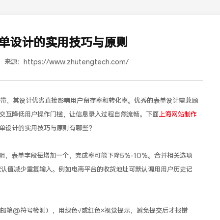
单设计的实用技巧与原则
来源：
https://www.zhutengtech.com/
，其设计优劣直接影响用户留存率和转化率。优秀的表单设计需兼顾
交互降低用户操作门槛，让信息录入过程自然流畅。下面
上海网站制作
单设计的实用技巧与原则有哪些？
道合餐饮行业词SEO优化
，表单字段每增加一个，完成率可能下降5%-10%。合并相关选项
智能默认值减少重复输入。例如电商平台的收货地址可默认调用用户历史记
箱@符号检测），用绿色√或红色×视觉提示，避免提交后才报错