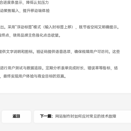
合进度条显示，降低认知压力
动聚焦输入，提升移动端体验
。采用"浮动标签"模式（输入时标签上移），既节省空间又明确提示。
动线终点，使用品牌主色强化点击欲望。
提供文字说明和图标。验证码提供语音选项，确保视障用户可访问。这些
行用户测试与数据追踪。定期分析表单完成时长、错误率等指标，结
果，最终实现用户体验与商业目标的双赢。
返回
下一篇：
网站制作时如何应对常见的技术故障