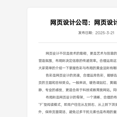
网页设计公司：网页设
发布日期：
2025-3-21
网页设计不仅是技术的堆砌，更是艺术与创意的结
营造氛围，布局则决定信息的传递效率。合理运用这
大家简单的介绍一下掌握色彩与布局的黄金法则有哪
色彩是网页设计的灵魂，合理运用色彩，能够迅速
页的主题和目标受众。一般来说，暖色调如红、黄能
静、专业的感觉，更适合用于科技或教育类网站。同
布局则是网页设计的骨架，一个清晰、合理的布局
“F”型阅读模式，即用户往往从左到右、从上到下
外，保持页面简洁、避免过多干扰元素也是布局的重