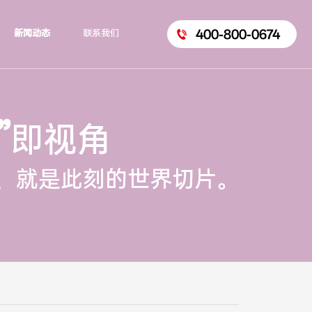
400-800-0674
新闻动态
联系我们
”
即视角
，就是此刻的世界切片。