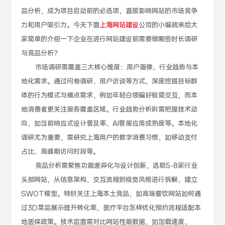
品分析，成为项目启动前的必选项，直接影响网站的市场竞争
力和用户吸引力。今天下面
上海网站建设
公司的小编就来给大
家简单的介绍一下企业在进行网站建设前需要做哪些时长调研
与竞品分析？
市场调研需覆盖三大核心维度：用户画像、行业趋势与本
地化需求。通过问卷调研、用户访谈等方式，深度挖掘目标群
体的行为模式与痛点需求，例如年轻白领偏好极简交互，而本
地消费者更关注服务覆盖区域。行业趋势分析则需把握技术动
向，如当前响应式设计普及率、AI客服应用成熟度等。本地化
调研尤为重要，需研究上海用户的数字消费习惯，如移动支付
占比、高峰期访问时段等。
竞品分析需聚焦功能差异化与设计创新，选取5-8家行业
头部网站，从信息架构、交互流程到视觉风格进行拆解，建立
SWOT模型。特别关注上海本土竞品，如高端餐饮网站如何通
过3D菜品展示提升转化率，医疗平台怎样优化预约流程适配本
地医保政策。技术层面需对比网站性能数据，如加载速度、