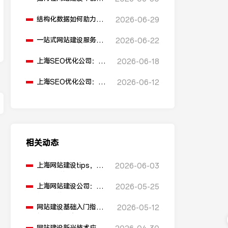
多语言版本？
结构化数据如何助力
2026-06-29
SEO表现？
一站式网站建设服务平
2026-06-22
台能提供哪些服务？
上海SEO优化公司：如
2026-06-18
何通过优化网站标题提
升点击率和SEO效果？
上海SEO优化公司：有
2026-06-12
哪些值得推荐的免费
SEO优化工具？
相关动态
上海网站建设tips，避
2026-06-03
开90%的常见坑
上海网站建设公司：网
2026-05-25
站建设的盈利模式有哪
些？
网站建设基础入门指南
2026-05-12
包含哪些内容？