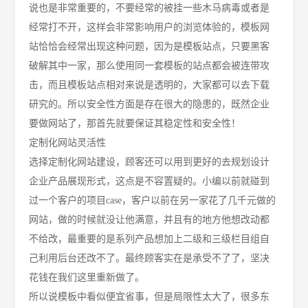
说也是非常重要的，不要经常的被挂一些木马病毒或者是
经常打不开，这样会非常影响用户的浏览体验的，模板网
站恰恰会经常出现这种问题，因为是模板站点，只要黑客
破解其中一家，那么使用同一套模板的站点都会被连带攻
击，而且模板站点相对来说是透明的，大家都可以去下载
研究的。所以安全性方面是存在很大的隐患的，既然企业
要做网站了，那首先就要保证其稳定性和安全性！
定制化网站灵活性
选择
定制化
网站建设，顾客还可以用到更好的
去规划设计
企业产品
展现形式
，这点是不容置疑的。小编以前就碰到
过一个
客户的项目
case，
客户
以前在另一家花了几千元做的
网站，做的时候就没让他满意，并且有的地方他想改动都
不给改，最重要的是系列产品想加上二级和三级栏目组自
己利用后台还改不了。最终顾客实在是承受不了了，坚决
花钱在我们这里重新做了。
所以说模板中看似便宜省事，但是局限性太大了，很多东