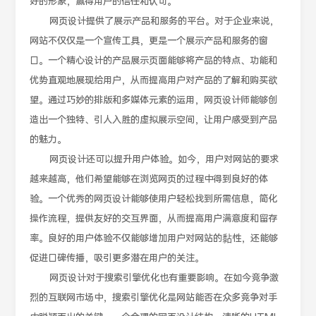
好的形象，赢得用户的信任和认可。
网页设计提供了展示产品和服务的平台。对于企业来说，
网站不仅仅是一个宣传工具，更是一个展示产品和服务的窗
口。一个精心设计的产品展示页面能够将产品的特点、功能和
优势直观地展现给用户，从而提高用户对产品的了解和购买欲
望。通过巧妙的排版和多媒体元素的运用，网页设计师能够创
造出一个独特、引人入胜的虚拟展示空间，让用户感受到产品
的魅力。
网页设计还可以提升用户体验。如今，用户对网站的要求
越来越高，他们希望能够在浏览网页的过程中得到良好的体
验。一个优秀的网页设计能够使用户轻松找到所需信息，简化
操作流程，提供友好的交互界面，从而提高用户满意度和留存
率。良好的用户体验不仅能够增加用户对网站的黏性，还能够
促进口碑传播，吸引更多潜在用户的关注。
网页设计对于搜索引擎优化也有重要影响。在如今竞争激
烈的互联网市场中，搜索引擎优化是网站能否在众多竞争对手