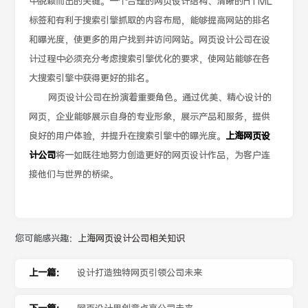
中脱颖而出的关键。一个合理的网页设计结构、清晰的HTML
标签和有利于搜索引擎抓取的内容布局，能够提高网站的排名
和曝光度，使更多的用户找到并访问网站。网页设计公司在设
计过程中必须充分考虑搜索引擎优化的要求，使网站能够在各
大搜索引擎中获得更好的排名。
网页设计公司在扮演着重要角色。通过优美、精心设计的
网页，企业能够展示自身的专业形象，展示产品和服务，提供
良好的用户体验，并提升在搜索引擎中的曝光度。
上海网页设
计公司
将一如既往地努力创造更好的网页设计作品，为客户连
接他们与世界的桥梁。
您可能感兴趣：
上海网页设计公司相关知识
上一篇：
设计打造独特网页引领公司未来