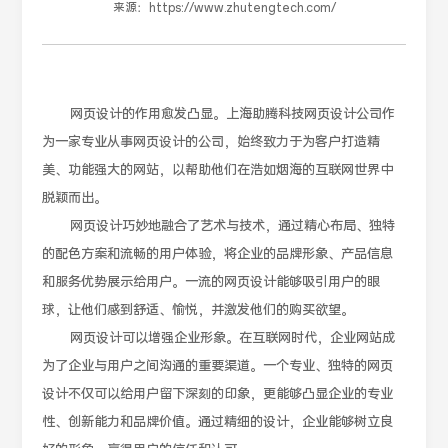
来源：
https://www.zhutengtech.com/
网页设计的作用愈发凸显。上海助腾科技网页设计公司作
为一家专业从事网页设计的公司，始终致力于为客户打造精
美、功能强大的网站，以帮助他们在浩如烟海的互联网世界中
脱颖而出。
网页设计巧妙地融合了艺术与技术，通过精心布局、独特
的配色方案和流畅的用户体验，将企业的品牌形象、产品信息
和服务优势展示给用户。一流的网页设计能够吸引用户的眼
球，让他们感到舒适、愉悦，并激发他们的购买欲望。
网页设计可以增强企业形象。在互联网时代，企业网站成
为了企业与用户之间沟通的重要渠道。一个专业、独特的网页
设计不仅可以给用户留下深刻的印象，更能够凸显企业的专业
性、创新能力和品牌价值。通过精细的设计，企业能够树立良