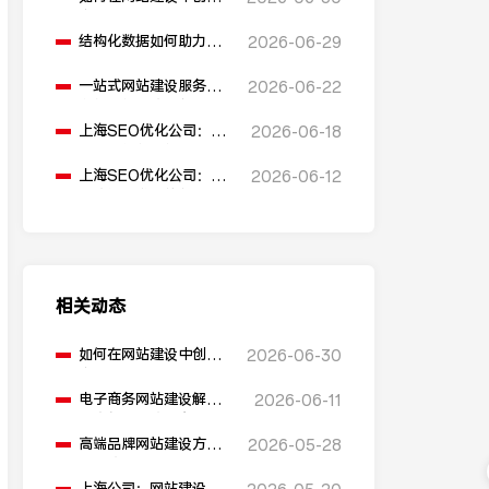
多语言版本？
结构化数据如何助力
2026-06-29
SEO表现？
一站式网站建设服务平
2026-06-22
台能提供哪些服务？
上海SEO优化公司：如
2026-06-18
何通过优化网站标题提
升点击率和SEO效果？
上海SEO优化公司：有
2026-06-12
哪些值得推荐的免费
SEO优化工具？
相关动态
如何在网站建设中创建
2026-06-30
多语言版本？
电子商务网站建设解决
2026-06-11
方案包含哪些内容？
高端品牌网站建设方案
2026-05-28
有哪些要素？