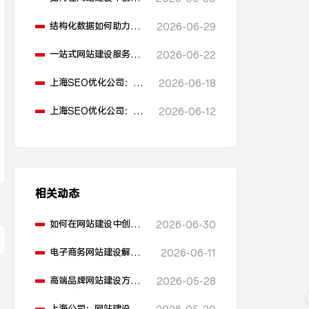
多语言版本？
结构化数据如何助力
2026-06-29
SEO表现？
一站式网站建设服务平
2026-06-22
台能提供哪些服务？
上海SEO优化公司：如
2026-06-18
何通过优化网站标题提
升点击率和SEO效果？
上海SEO优化公司：有
2026-06-12
哪些值得推荐的免费
SEO优化工具？
相关动态
如何在网站建设中创建
2026-06-30
多语言版本？
电子商务网站建设解决
2026-06-11
方案包含哪些内容？
高端品牌网站建设方案
2026-05-28
有哪些要素？