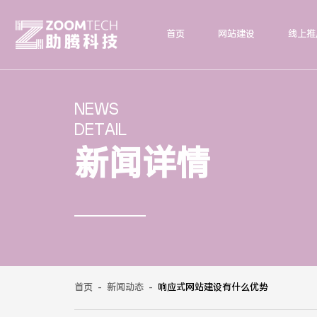
首页
网站建设
线上推
NEWS
DETAIL
新闻详情
首页
-
新闻动态
-
响应式网站建设有什么优势