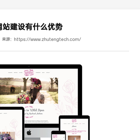
网站建设有什么优势
来源：
https://www.zhutengtech.com/
道合餐饮行业词SEO优化