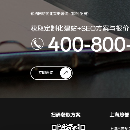
预约网站优化策略咨询（限时免费）
获取定制化建站+SEO方案与报价
400-800
立即咨询
扫码获取方案
上海总部
上海市普陀区