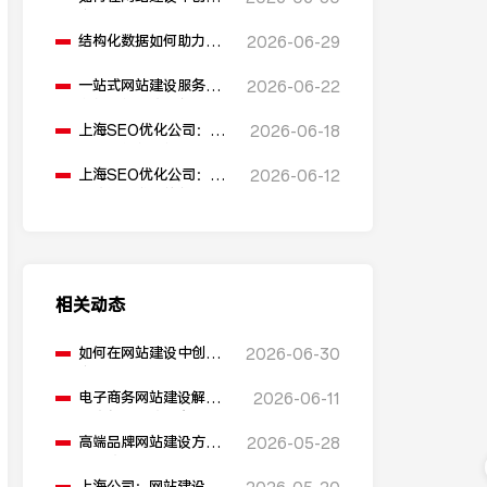
多语言版本？
结构化数据如何助力
2026-06-29
SEO表现？
一站式网站建设服务平
2026-06-22
台能提供哪些服务？
上海SEO优化公司：如
2026-06-18
何通过优化网站标题提
升点击率和SEO效果？
上海SEO优化公司：有
2026-06-12
哪些值得推荐的免费
SEO优化工具？
相关动态
如何在网站建设中创建
2026-06-30
多语言版本？
电子商务网站建设解决
2026-06-11
方案包含哪些内容？
高端品牌网站建设方案
2026-05-28
有哪些要素？