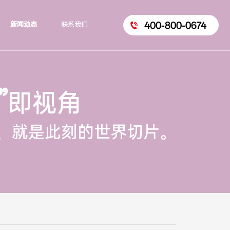
400-800-0674
新闻动态
联系我们
”
即视角
，就是此刻的世界切片。