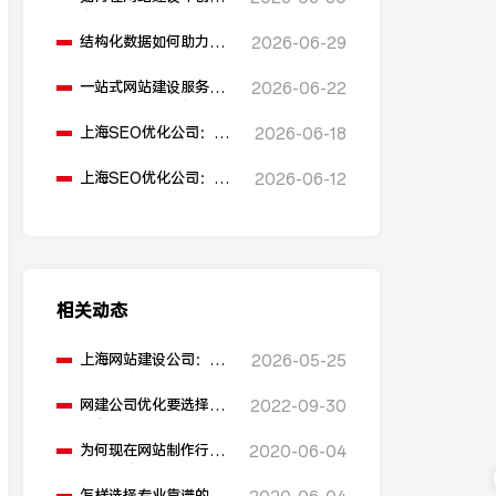
多语言版本？
结构化数据如何助力
2026-06-29
SEO表现？
一站式网站建设服务平
2026-06-22
台能提供哪些服务？
上海SEO优化公司：如
2026-06-18
何通过优化网站标题提
升点击率和SEO效果？
上海SEO优化公司：有
2026-06-12
哪些值得推荐的免费
SEO优化工具？
相关动态
上海网站建设公司：网
2026-05-25
站建设的盈利模式有哪
些？
网建公司优化要选择好
2022-09-30
域名
为何现在网站制作行业
2020-06-04
发展如此火爆？