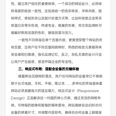
性、建立用户信任的重要使命，一个成功的网站设计，必须保
持高度的视觉一致性，这包括统一的色彩体系、字体风格、图
标样式、按钮形态以及图片处理方式等，比如科技类企业常采
用蓝白灰等冷色调，传递专业、稳重的形象；而文创品牌则可
能偏好明亮活泼的色彩，展现创意与活力。
一致性不仅体现在单个页面内部，更要贯穿整个网站的所
有页面，当用户在不同页面间跳转时，熟悉的视觉元素能带来
安全感和归属感，强化品牌记忆，反之，杂乱无章的设计只会
让用户产生困惑，甚至怀疑企业的专业性。
三、响应式布局：适配全设备的无缝体验
随着移动互联网的普及，用户访问网站的设备早已不再局
限于台式电脑，手机、平板、笔记本……多样化的终端意味着
网站必须具备强大的适应能力，响应式设计（Responsive
Design）正是解决这一问题的核心方案，通过灵活的网格布
局、可伸缩的图像和智能的媒体查询，网站能够自动识别访问
设备的屏幕尺寸，并调整内容排布，确保在任何设备上都能呈