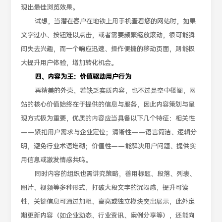
现出最佳浏览效果。
试想，当潜在客户在地铁上用手机查看您的网站时，如果
文字过小、按钮难以点击，或者需要频繁缩放滚动，很可能瞬
间失去兴趣，而一个响应迅速、操作便捷的移动页面，则能极
大提升用户体验，增加转化机会。
四、内容为王：价值驱动用户行为
再精美的外壳，若缺乏实质内容，也不过是空中楼阁，网
站的核心价值始终在于提供的信息与服务，因此内容策划与呈
现方式极为重要，优质的内容应当具备以下几个特征：相关性
——紧扣用户需求与企业定位；清晰性——语言简洁、逻辑分
明，避免行业术语堆砌；价值性——能解决用户问题、提供实
用信息或激发情感共鸣。
同时内容的组织也需讲究策略，善用标题、段落、列表、
图片、视频等多种形式，打破大段文字的沉闷感，提升可读
性，关键信息可通过加粗、高亮或独立模块突出展示，此外定
期更新内容（如企业动态、行业资讯、案例分享等），还能向